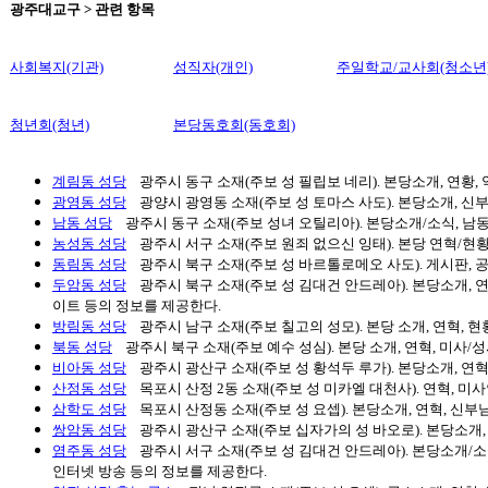
광주대교구 > 관련 항목
사회복지(기관)
성직자(개인)
주일학교/교사회(청소년
청년회(청년)
본당동호회(동호회)
계림동 성당
광주시 동구 소재(주보 성 필립보 네리). 본당소개, 연황, 
광영동 성당
광양시 광영동 소재(주보 성 토마스 사도). 본당소개, 신부
남동 성당
광주시 동구 소재(주보 성녀 오틸리아). 본당소개/소식, 남동
농성동 성당
광주시 서구 소재(주보 원죄 없으신 잉태). 본당 연혁/현황
동림동 성당
광주시 북구 소재(주보 성 바르톨로메오 사도). 게시판, 
두암동 성당
광주시 북구 소재(주보 성 김대건 안드레아). 본당소개, 연혁
이트 등의 정보를 제공한다.
방림동 성당
광주시 남구 소재(주보 칠고의 성모). 본당 소개, 연혁, 현황
북동 성당
광주시 북구 소재(주보 예수 성심). 본당 소개, 연혁, 미사/성
비아동 성당
광주시 광산구 소재(주보 성 황석두 루가). 본당소개, 연혁,
산정동 성당
목포시 산정 2동 소재(주보 성 미카엘 대천사). 연혁, 미사
삼학도 성당
목포시 산정동 소재(주보 성 요셉). 본당소개, 연혁, 신부님
쌍암동 성당
광주시 광산구 소재(주보 십자가의 성 바오로). 본당소개, 연
염주동 성당
광주시 서구 소재(주보 성 김대건 안드레아). 본당소개/소식,
인터넷 방송 등의 정보를 제공한다.