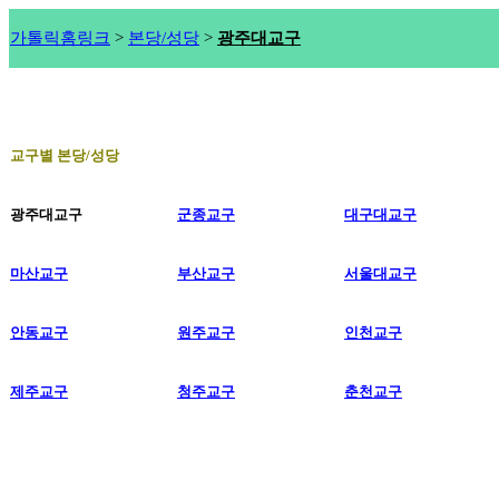
가톨릭홈링크
>
본당/성당
>
광주대교구
교구별 본당/성당
광주대교구
군종교구
대구대교구
마산교구
부산교구
서울대교구
안동교구
원주교구
인천교구
제주교구
청주교구
춘천교구