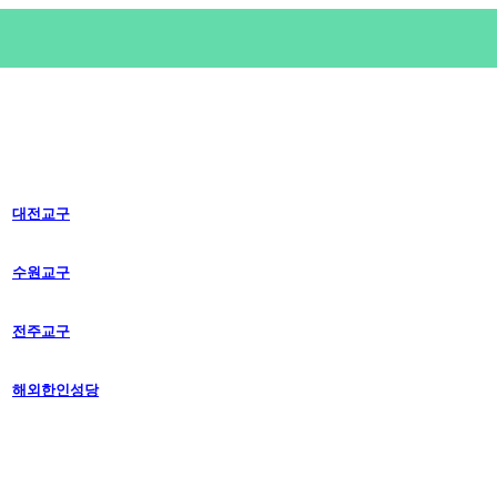
대전교구
수원교구
전주교구
해외한인성당