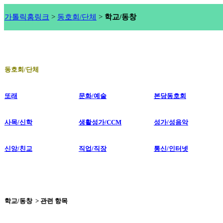
가톨릭홈링크
>
동호회/단체
>
학교/동창
동호회/단체
또래
문화/예술
본당동호회
사목/신학
생활성가/CCM
성가/성음악
신앙/친교
직업/직장
통신/인터넷
학교/동창 > 관련 항목