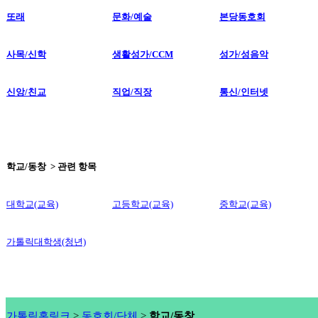
또래
문화/예술
본당동호회
사목/신학
생활성가/CCM
성가/성음악
신앙/친교
직업/직장
통신/인터넷
학교/동창 > 관련 항목
대학교(교육)
고등학교(교육)
중학교(교육)
가톨릭대학생(청년)
가톨릭홈링크
>
동호회/단체
>
학교/동창