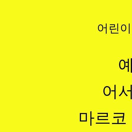
어린이 
예
어서
마르코 