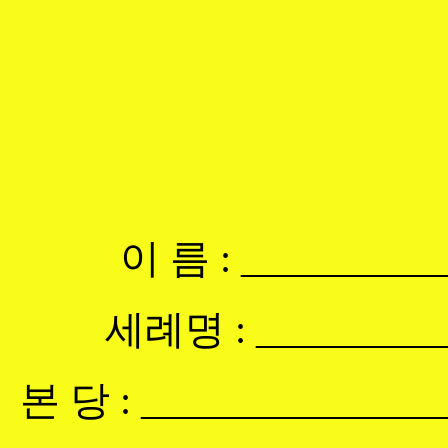
이 름 : __________
세례명 : __________
본 당 : ______________