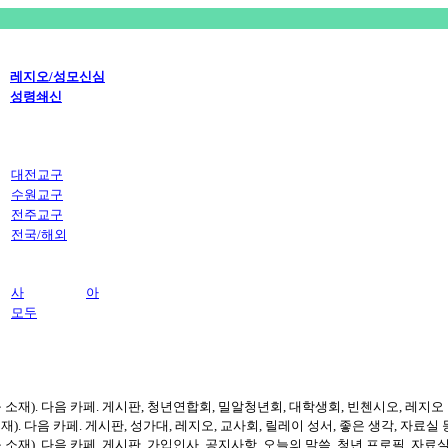
레지오/성모신심
성령쇄신
대전교구
수원교구
전주교구
전국/해외
사
아
모두
재). 다음 카페. 게시판, 청년연합회, 밀알청년회, 대학생회, 빈첸시오, 레지오 
 다음 카페. 게시판, 성가대, 레지오, 교사회, 릴레이 성서, 좋은 생각, 자료실
재). 다음 카페. 게시판, 가입인사, 공지사항, 오늘의 말씀, 청년 프로필, 자료