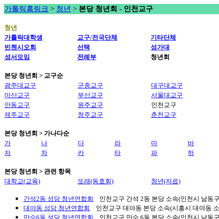
가톨릭홈링크
>
청년
>
본당 청년회 - 인천교구
청년
가톨릭대학생
교구/전국단체
기타단체
빈첸시오회
선택
성가대
성서모임
전례부
청년회
본당 청년회 > 교구순
광주대교구
군종교구
대구대교구
마산교구
부산교구
서울대교구
안동교구
원주교구
인천교구
제주교구
청주교구
춘천교구
본당 청년회 > 가나다순
가
나
다
라
마
바
자
차
카
타
파
하
본당 청년회 > 관련 항목
대학교(교육)
또래(동호회)
청년(자료)
간석2동 성당 청년연합회
인천교구 간석 2동 본당 소속(인천시 남동구 소
대야동 성당 청년연합회
인천교구 대야동 본당 소속(시흥시 대야동 소재).
만수6동 성당 청년연합회
인천교구 만수 6동 본당 소속(인천시 남동구 소