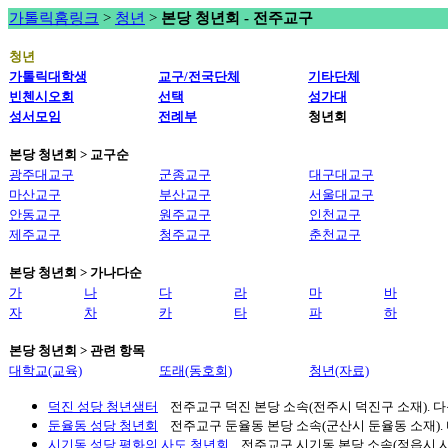
가톨릭홈링크
>
청년
>
본당 청년회 - 전주교구
청년
가톨릭대학생
교구/전국단체
기타단체
빈첸시오회
선택
성가대
성서모임
전례부
청년회
본당 청년회 > 교구순
광주대교구
군종교구
대구대교구
마산교구
부산교구
서울대교구
안동교구
원주교구
인천교구
제주교구
청주교구
춘천교구
본당 청년회 > 가나다순
가
나
다
라
마
바
자
차
카
타
파
하
본당 청년회 > 관련 항목
대학교(교육)
또래(동호회)
청년(자료)
덕진 성당 청년샘터
전주교구 덕진 본당 소속(전주시 덕진구 소재). 다음
둔율동 성당 청년회
전주교구 둔율동 본당 소속(군산시 둔율동 소재). 다
시기동 성당 평화의 사도 청년회
전주교구 시기동 본당 소속(정읍시 시기 