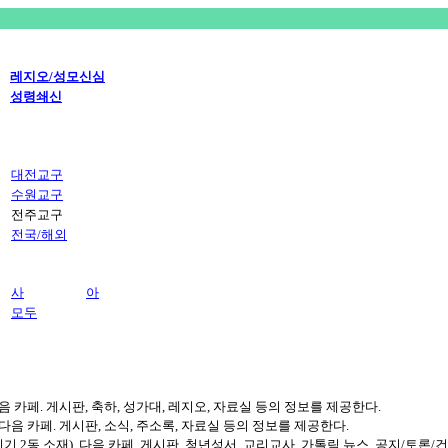
레지오/성모신심
성령쇄신
대전교구
수원교구
전주교구
전국/해외
사
아
모두
 카페. 게시판, 축하, 성가대, 레지오, 자료실 등의 정보를 제공한다.
음 카페. 게시판, 소식, 주소록, 자료실 등의 정보를 제공한다.
2동 소재). 다음 카페. 게시판, 청년성서, 교리교사, 가톨릭 뉴스, 공지/토론/건